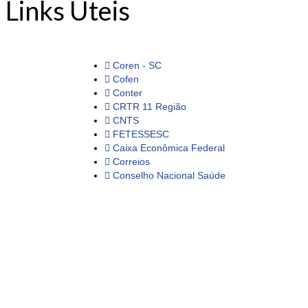
Links Úteis
Coren - SC
Cofen
Conter
CRTR 11 Região
CNTS
FETESSESC
Caixa Econômica Federal
Correios
Conselho Nacional Saúde
SESBLU