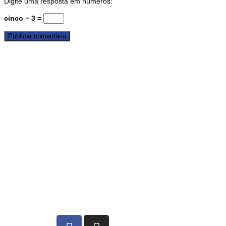
Digite uma resposta em números:
cinco − 3 =
SESBLU
Rua Almirante Barroso, 1004 - sl.802,
Vila Nova
Blumenau / SC 89035-402
(047) 9 9980-7620
(047) 3322-5961
sesblu@sesblu.com.br