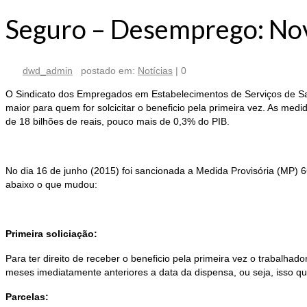
Seguro – Desemprego: Novas
por
dwd_admin
|
postado em:
Notícias
|
0
O Sindicato dos Empregados em Estabelecimentos de Serviços de Sa
maior para quem for solcicitar o beneficio pela primeira vez. As med
de 18 bilhões de reais, pouco mais de 0,3% do PIB.
No dia 16 de junho (2015) foi sancionada a Medida Provisória (MP) 66
abaixo o que mudou:
Primeira soliciação:
Para ter direito de receber o beneficio pela primeira vez o trabalha
meses imediatamente anteriores a data da dispensa, ou seja, isso qu
Parcelas: