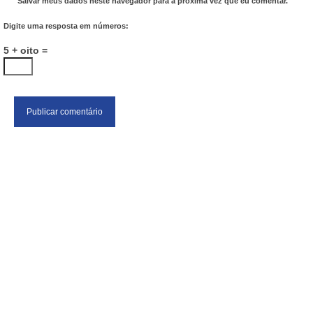
Salvar meus dados neste navegador para a próxima vez que eu comentar.
Digite uma resposta em números:
5 + oito =
SESBLU
Rua Almirante Barroso, 1004 - sl.802, Vila Nova
Blumenau / SC 89035-402
(047) 9 9980-7620
(047) 3322-5961