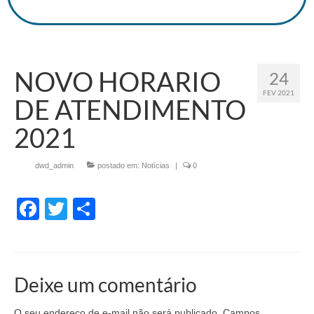
NOVO HORARIO
24
FEV 2021
DE ATENDIMENTO
2021
por
dwd_admin
|
postado em:
Notícias
|
0
Facebook
Twitter
Share
Deixe um comentário
O seu endereço de e-mail não será publicado.
Campos